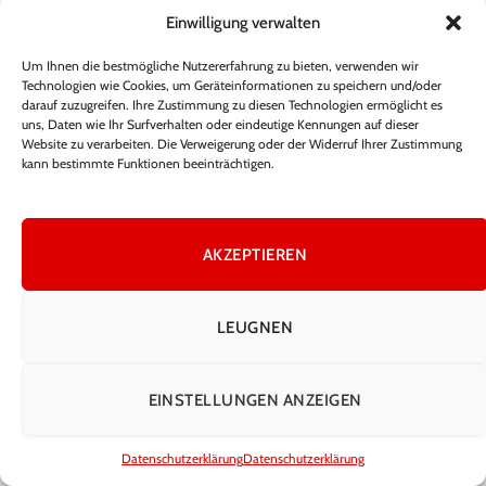
Einwilligung verwalten
Julia Leischik Lebenspartner – Fakten &
Einordnung
Um Ihnen die bestmögliche Nutzererfahrung zu bieten, verwenden wir
Technologien wie Cookies, um Geräteinformationen zu speichern und/oder
December 22, 2025
957
Views
darauf zuzugreifen. Ihre Zustimmung zu diesen Technologien ermöglicht es
uns, Daten wie Ihr Surfverhalten oder eindeutige Kennungen auf dieser
Website zu verarbeiten. Die Verweigerung oder der Widerruf Ihrer Zustimmung
Lisa Eckhart Gewicht – Fakten, Wahrheit
kann bestimmte Funktionen beeinträchtigen.
und öffentliche Wahrnehmung
November 15, 2025
340
Views
AKZEPTIEREN
LEUGNEN
Facebook
X
Instagram
Pinterest
(Twitter)
HEIM
ÜBER UNS
KONTAKTIEREN SIE UNS
EINSTELLUNGEN ANZEIGEN
ALLGEMEINE GESCHÄFTSBEDINGUNGEN
HAFTUNGSAUSSCHLUSS
DATENSCHUTZERKLÄRUNG
Datenschutzerklärung
Datenschutzerklärung