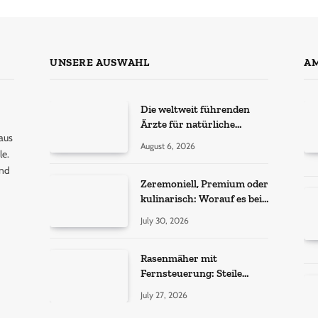
UNSERE AUSWAHL
AM
Die weltweit führenden
Ärzte für natürliche
aus
Ergebnisse bei
August 6, 2026
le.
Haartransplantationen
und
Zeremoniell, Premium oder
kulinarisch: Worauf es bei
Matcha wirklich ankommt
July 30, 2026
Rasenmäher mit
Fernsteuerung: Steile
Hänge sicher gemäht
July 27, 2026