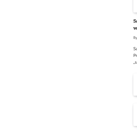
S
w
B
S
Pr
„