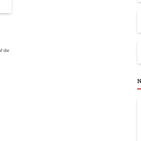
uf die
N