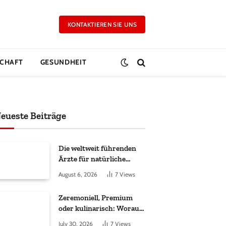
KONTAKTIEREN SIE UNS
CHAFT
GESUNDHEIT
eueste Beiträge
Die weltweit führenden
Ärzte für natürliche
Ergebnisse bei
August 6, 2026
7
Views
Haartransplantationen
Zeremoniell, Premium
oder kulinarisch: Worauf
es bei Matcha wirklich
July 30, 2026
7
Views