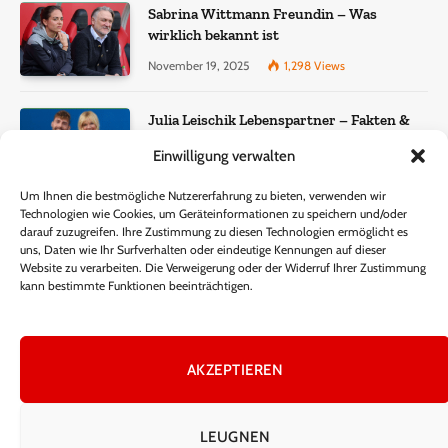
Sabrina Wittmann Freundin – Was
wirklich bekannt ist
November 19, 2025
1,298
Views
Julia Leischik Lebenspartner – Fakten &
Einordnung
Einwilligung verwalten
December 22, 2025
957
Views
Um Ihnen die bestmögliche Nutzererfahrung zu bieten, verwenden wir
Technologien wie Cookies, um Geräteinformationen zu speichern und/oder
Lisa Eckhart Gewicht – Fakten, Wahrheit
darauf zuzugreifen. Ihre Zustimmung zu diesen Technologien ermöglicht es
und öffentliche Wahrnehmung
uns, Daten wie Ihr Surfverhalten oder eindeutige Kennungen auf dieser
Website zu verarbeiten. Die Verweigerung oder der Widerruf Ihrer Zustimmung
November 15, 2025
340
Views
kann bestimmte Funktionen beeinträchtigen.
AKZEPTIEREN
Facebook
X
Instagram
Pinterest
(Twitter)
LEUGNEN
HEIM
ÜBER UNS
KONTAKTIEREN SIE UNS