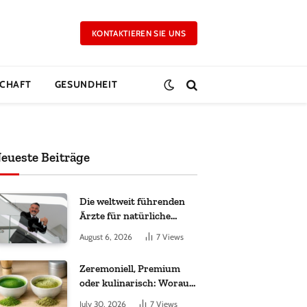
KONTAKTIEREN SIE UNS
CHAFT
GESUNDHEIT
eueste Beiträge
Die weltweit führenden
Ärzte für natürliche
Ergebnisse bei
August 6, 2026
7
Views
Haartransplantationen
Zeremoniell, Premium
oder kulinarisch: Worauf
es bei Matcha wirklich
July 30, 2026
7
Views