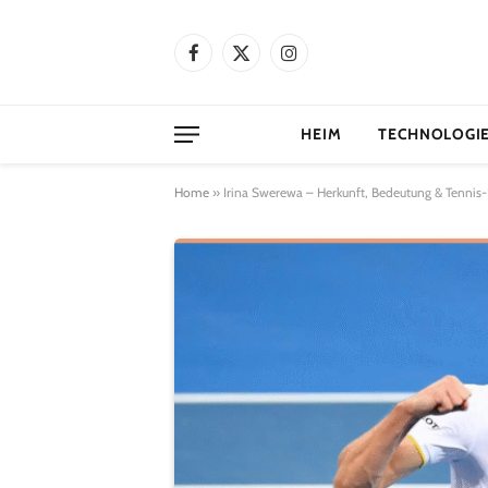
Facebook
X
Instagram
(Twitter)
HEIM
TECHNOLOGI
Home
»
Irina Swerewa – Herkunft, Bedeutung & Tennis