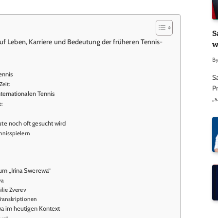
S
auf Leben, Karriere und Bedeutung der früheren Tennis-
w
B
ennis
S
eit:
Pr
nternationalen Tennis
„
e:
e noch oft gesucht wird
nnisspielern
um „Irina Swerewa“
va
ilie Zverev
Transkriptionen
wa im heutigen Kontext