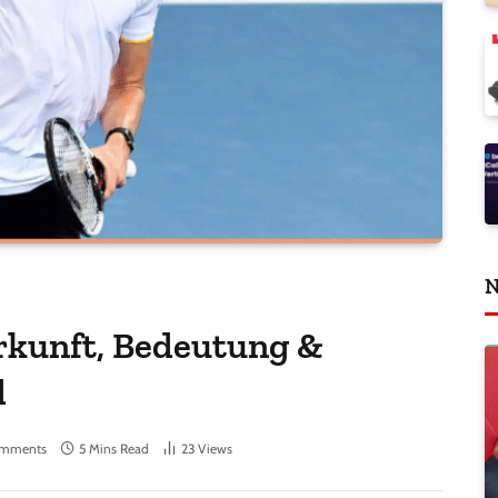
N
rkunft, Bedeutung &
d
omments
5 Mins Read
23
Views