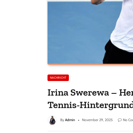
NACHRICHT
Irina Swerewa – He
Tennis-Hintergrun
By
Admin
November 29, 2025
No C