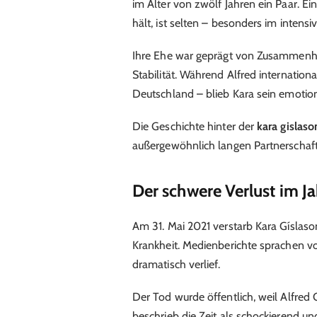
im Alter von zwölf Jahren ein Paar. Ei
hält, ist selten – besonders im intens
Ihre Ehe war geprägt von Zusammenhal
Stabilität. Während Alfred internatio
Deutschland – blieb Kara sein emotion
Die Geschichte hinter der
kara gislaso
außergewöhnlich langen Partnerschaft
Der schwere Verlust im J
Am 31. Mai 2021 verstarb Kara Gíslaso
Krankheit. Medienberichte sprachen vo
dramatisch verlief.
Der Tod wurde öffentlich, weil Alfred 
beschrieb die Zeit als schockierend und