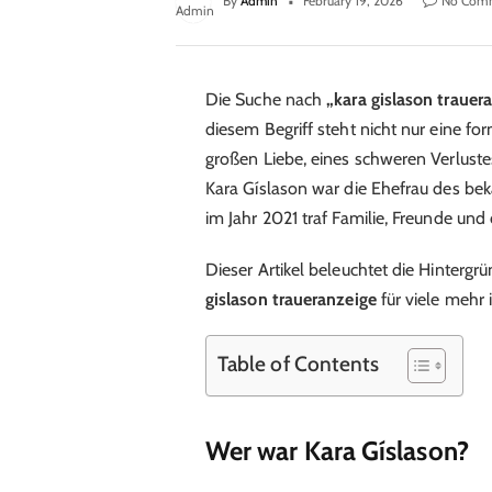
By
Admin
February 19, 2026
No Com
Die Suche nach
„kara gislason trauer
diesem Begriff steht nicht nur eine fo
großen Liebe, eines schweren Verlustes
Kara Gíslason war die Ehefrau des bek
im Jahr 2021 traf Familie, Freunde und 
Dieser Artikel beleuchtet die Hintergr
gislason traueranzeige
für viele mehr i
Table of Contents
Wer war Kara Gíslason?