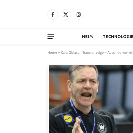
Facebook
X
Instagram
(Twitter)
HEIM
TECHNOLOGI
Home
»
Kara Gislason Traueranzeige – Abschied von ein