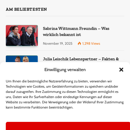
AM BELIEBTESTEN
Sabrina Wittmann Freundin – Was
wirklich bekannt ist
November 19, 2025
1,298
Views
Julia Leischik Lebenspartner – Fakten &
Einordnung
Einwilligung verwalten
December 22, 2025
957
Views
Um Ihnen die bestmögliche Nutzererfahrung zu bieten, verwenden wir
Technologien wie Cookies, um Geräteinformationen zu speichern und/oder
Lisa Eckhart Gewicht – Fakten, Wahrheit
darauf zuzugreifen. Ihre Zustimmung zu diesen Technologien ermöglicht es
und öffentliche Wahrnehmung
uns, Daten wie Ihr Surfverhalten oder eindeutige Kennungen auf dieser
Website zu verarbeiten. Die Verweigerung oder der Widerruf Ihrer Zustimmung
November 15, 2025
340
Views
kann bestimmte Funktionen beeinträchtigen.