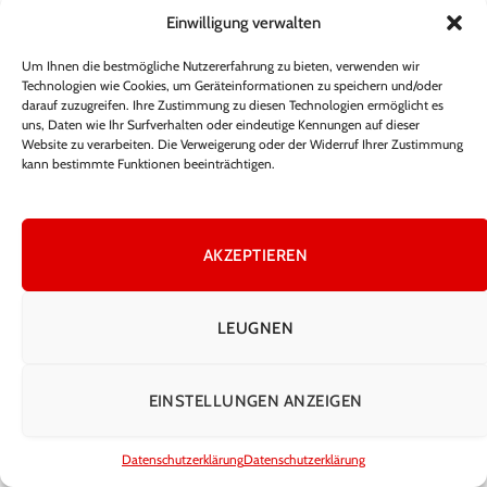
Einwilligung verwalten
Nicht verpassen
Um Ihnen die bestmögliche Nutzererfahrung zu bieten, verwenden wir
Technologien wie Cookies, um Geräteinformationen zu speichern und/oder
darauf zuzugreifen. Ihre Zustimmung zu diesen Technologien ermöglicht es
uns, Daten wie Ihr Surfverhalten oder eindeutige Kennungen auf dieser
Website zu verarbeiten. Die Verweigerung oder der Widerruf Ihrer Zustimmung
kann bestimmte Funktionen beeinträchtigen.
AKZEPTIEREN
LEUGNEN
Sabrina Wittmann Freundin – Was wirklich bekannt
ist
EINSTELLUNGEN ANZEIGEN
By
Admin
November 19, 2025
Datenschutzerklärung
Datenschutzerklärung
Sabrina Wittmann Freundin – Was über ihr Privatleben wirklich