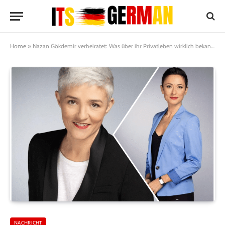
Home
»
Nazan Gökdemir verheiratet: Was über ihr Privatleben wirklich bekannt ist
NACHRICHT