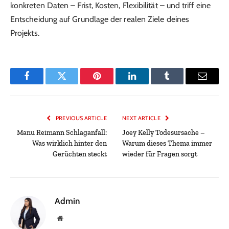
konkreten Daten – Frist, Kosten, Flexibilität – und triff eine
Entscheidung auf Grundlage der realen Ziele deines
Projekts.
Facebook
Twitter
Pinterest
LinkedIn
Tumblr
Email
PREVIOUS ARTICLE
NEXT ARTICLE
Manu Reimann Schlaganfall:
Joey Kelly Todesursache –
Was wirklich hinter den
Warum dieses Thema immer
Gerüchten steckt
wieder für Fragen sorgt
Admin
Website