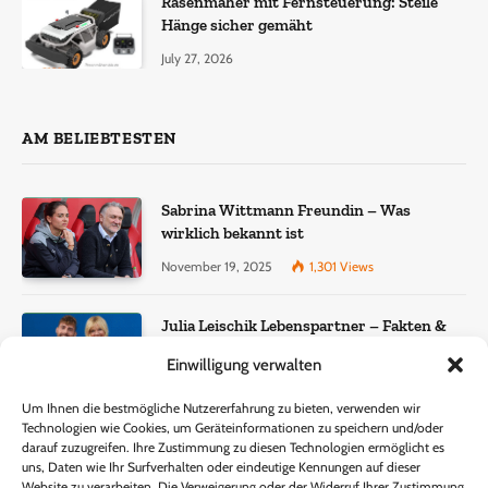
Rasenmäher mit Fernsteuerung: Steile
Hänge sicher gemäht
July 27, 2026
AM BELIEBTESTEN
Sabrina Wittmann Freundin – Was
wirklich bekannt ist
November 19, 2025
1,301
Views
Julia Leischik Lebenspartner – Fakten &
Einordnung
Einwilligung verwalten
December 22, 2025
957
Views
Um Ihnen die bestmögliche Nutzererfahrung zu bieten, verwenden wir
Technologien wie Cookies, um Geräteinformationen zu speichern und/oder
Lisa Eckhart Gewicht – Fakten, Wahrheit
darauf zuzugreifen. Ihre Zustimmung zu diesen Technologien ermöglicht es
und öffentliche Wahrnehmung
uns, Daten wie Ihr Surfverhalten oder eindeutige Kennungen auf dieser
Website zu verarbeiten. Die Verweigerung oder der Widerruf Ihrer Zustimmung