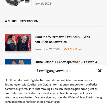
July 27, 2026
AM BELIEBTESTEN
Sabrina Wittmann Freundin – Was
wirklich bekannt ist
November 19, 2025
1,299
Views
Julia Leischik Lebenspartner – Fakten &
Einordnung
Einwilligung verwalten
December 22, 2025
957
Views
Um Ihnen die bestmögliche Nutzererfahrung zu bieten, verwenden wir
Technologien wie Cookies, um Geräteinformationen zu speichern und/oder
Lisa Eckhart Gewicht – Fakten, Wahrheit
darauf zuzugreifen. Ihre Zustimmung zu diesen Technologien ermöglicht es
und öffentliche Wahrnehmung
uns, Daten wie Ihr Surfverhalten oder eindeutige Kennungen auf dieser
Website zu verarbeiten. Die Verweigerung oder der Widerruf Ihrer Zustimmung
November 15, 2025
340
Views
kann bestimmte Funktionen beeinträchtigen.