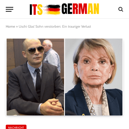
Home
»
Uschi Glas’ Sohn verstorben: Ein trauriger Verlust
NACHRICHT