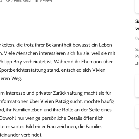
ts
7 Mins Read
9
Views
S
w
B
keiten, die trotz ihrer Bekanntheit bewusst ein Leben
S
. Viele Menschen interessieren sich für sie, weil sie mit
Pr
ilipp Boy verheiratet ist. Während ihr Ehemann über
„
Sportberichterstattung stand, entschied sich Vivien
nderen Weg.
m Interesse und privater Zurückhaltung macht sie für
Informationen über
Vivien Patzig
sucht, möchte häufig
d, ihr Familienleben und ihre Rolle an der Seite eines
Obwohl nur wenige persönliche Details öffentlich
teressantes Bild einer Frau zeichnen, die Familie,
iteinander verbindet.