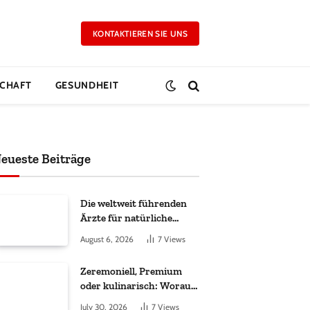
KONTAKTIEREN SIE UNS
CHAFT
GESUNDHEIT
eueste Beiträge
Die weltweit führenden
Ärzte für natürliche
Ergebnisse bei
August 6, 2026
7
Views
Haartransplantationen
Zeremoniell, Premium
oder kulinarisch: Worauf
es bei Matcha wirklich
July 30, 2026
7
Views