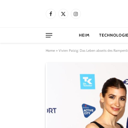
Facebook
X
Instagram
(Twitter)
HEIM
TECHNOLOGI
Home
»
Vivien Patzig: Das Leben abseits des Rampenli