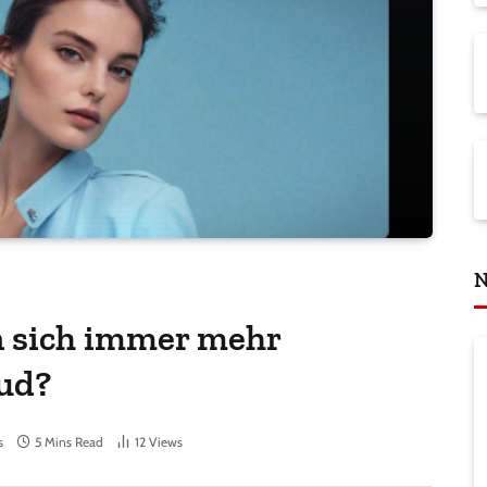
N
 sich immer mehr
ud?
s
5 Mins Read
12
Views