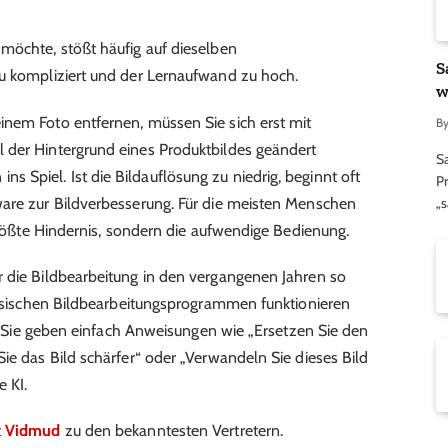
möchte, stößt häufig auf dieselben
S
zu kompliziert und der Lernaufwand zu hoch.
w
inem Foto entfernen, müssen Sie sich erst mit
B
 der Hintergrund eines Produktbildes geändert
S
Spiel. Ist die Bildauflösung zu niedrig, beginnt oft
Pr
ware zur Bildverbesserung. Für die meisten Menschen
„
 größte Hindernis, sondern die aufwendige Bedienung.
r die Bildbearbeitung in den vergangenen Jahren so
lassischen Bildbearbeitungsprogrammen funktionieren
nt: Sie geben einfach Anweisungen wie „Ersetzen Sie den
ie das Bild schärfer“ oder „Verwandeln Sie dieses Bild
 KI.
t
Vidmud
zu den bekanntesten Vertretern.