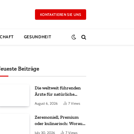
KONTAKTIEREN SIE UNS
CHAFT
GESUNDHEIT
eueste Beiträge
Die weltweit führenden
Ärzte für natürliche
Ergebnisse bei
August 6, 2026
7
Views
Haartransplantationen
Zeremoniell, Premium
oder kulinarisch: Worauf
es bei Matcha wirklich
July 30, 2026
7
Views