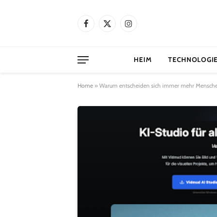
Facebook
X
Instagram
(Twitter)
HEIM
TECHNOLOGI
Home
»
Warum entscheiden sich immer mehr Mensche