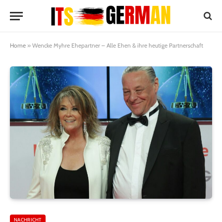
Home
»
Wencke Myhre Ehepartner – Alle Ehen & ihre heutige Partnerschaft
NACHRICHT