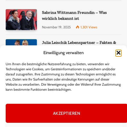
Sabrina Wittmann Freundin – Was
wirklich bekannt ist
November 19, 2025
1,301
Views
Julia Leischik Lebenspartner – Fakten &
Einordnung
Einwilligung verwalten
December 22, 2025
957
Views
Um Ihnen die bestmögliche Nutzererfahrung zu bieten, verwenden wir
Technologien wie Cookies, um Geräteinformationen zu speichern und/oder
Lisa Eckhart Gewicht – Fakten, Wahrheit
darauf zuzugreifen. Ihre Zustimmung zu diesen Technologien ermöglicht es
und öffentliche Wahrnehmung
uns, Daten wie Ihr Surfverhalten oder eindeutige Kennungen auf dieser
Website zu verarbeiten. Die Verweigerung oder der Widerruf Ihrer Zustimmung
November 15, 2025
340
Views
kann bestimmte Funktionen beeinträchtigen.
AKZEPTIEREN
Facebook
X
Instagram
Pinterest
(Twitter)