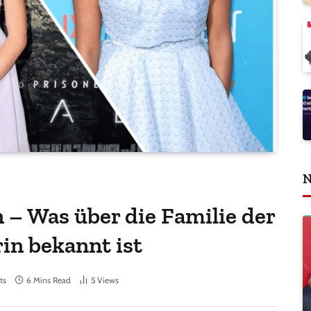
N
 – Was über die Familie der
in bekannt ist
ts
6 Mins Read
5
Views