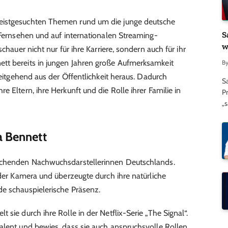
eistgesuchten Themen rund um die junge deutsche
S
m Fernsehen und auf internationalen Streaming-
w
chauer nicht nur für ihre Karriere, sondern auch für ihr
tt bereits in jungen Jahren große Aufmerksamkeit
B
 weitgehend aus der Öffentlichkeit heraus. Dadurch
S
e Eltern, ihre Herkunft und die Rolle ihrer Familie in
Pr
„
a Bennett
rechenden Nachwuchsdarstellerinnen Deutschlands.
 der Kamera und überzeugte durch ihre natürliche
e schauspielerische Präsenz.
 sie durch ihre Rolle in der Netflix-Serie „The Signal“.
alent und bewies, dass sie auch anspruchsvolle Rollen