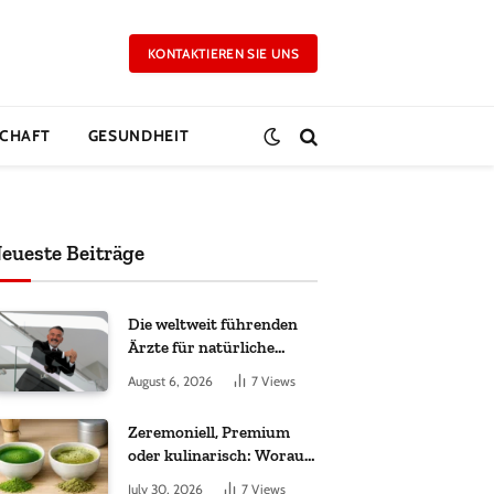
KONTAKTIEREN SIE UNS
CHAFT
GESUNDHEIT
eueste Beiträge
Die weltweit führenden
Ärzte für natürliche
Ergebnisse bei
August 6, 2026
7
Views
Haartransplantationen
Zeremoniell, Premium
oder kulinarisch: Worauf
es bei Matcha wirklich
July 30, 2026
7
Views