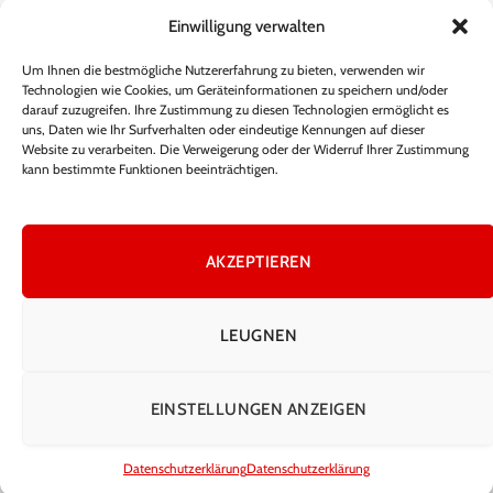
Einordnung
Einwilligung verwalten
December 22, 2025
957
Views
Um Ihnen die bestmögliche Nutzererfahrung zu bieten, verwenden wir
Technologien wie Cookies, um Geräteinformationen zu speichern und/oder
Lisa Eckhart Gewicht – Fakten, Wahrheit
darauf zuzugreifen. Ihre Zustimmung zu diesen Technologien ermöglicht es
und öffentliche Wahrnehmung
uns, Daten wie Ihr Surfverhalten oder eindeutige Kennungen auf dieser
Website zu verarbeiten. Die Verweigerung oder der Widerruf Ihrer Zustimmung
November 15, 2025
340
Views
kann bestimmte Funktionen beeinträchtigen.
AKZEPTIEREN
Facebook
X
Instagram
Pinterest
(Twitter)
LEUGNEN
HEIM
ÜBER UNS
KONTAKTIEREN SIE UNS
ALLGEMEINE GESCHÄFTSBEDINGUNGEN
EINSTELLUNGEN ANZEIGEN
HAFTUNGSAUSSCHLUSS
DATENSCHUTZERKLÄRUNG
© Copyright 2025, Alle Rechte vorbehalten
Datenschutzerklärung
Datenschutzerklärung