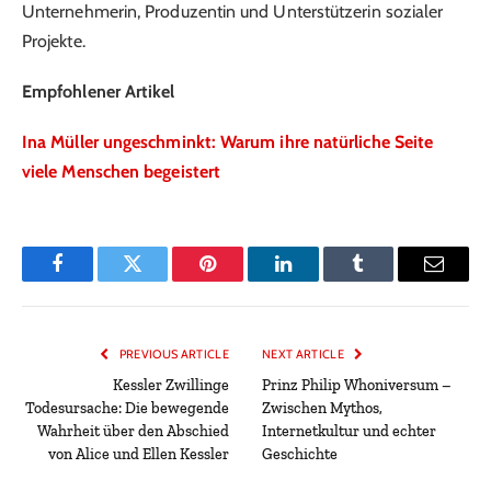
Unternehmerin, Produzentin und Unterstützerin sozialer
Projekte.
Empfohlener Artikel
Ina Müller ungeschminkt: Warum ihre natürliche Seite
viele Menschen begeistert
Facebook
Twitter
Pinterest
LinkedIn
Tumblr
Email
PREVIOUS ARTICLE
NEXT ARTICLE
Kessler Zwillinge
Prinz Philip Whoniversum –
Todesursache: Die bewegende
Zwischen Mythos,
Wahrheit über den Abschied
Internetkultur und echter
von Alice und Ellen Kessler
Geschichte