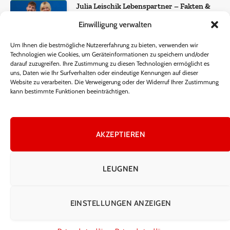
Julia Leischik Lebenspartner – Fakten &
Einordnung
Einwilligung verwalten
December 22, 2025
957
Views
Um Ihnen die bestmögliche Nutzererfahrung zu bieten, verwenden wir
Technologien wie Cookies, um Geräteinformationen zu speichern und/oder
Lisa Eckhart Gewicht – Fakten, Wahrheit
darauf zuzugreifen. Ihre Zustimmung zu diesen Technologien ermöglicht es
und öffentliche Wahrnehmung
uns, Daten wie Ihr Surfverhalten oder eindeutige Kennungen auf dieser
Website zu verarbeiten. Die Verweigerung oder der Widerruf Ihrer Zustimmung
November 15, 2025
340
Views
kann bestimmte Funktionen beeinträchtigen.
AKZEPTIEREN
Facebook
X
Instagram
Pinterest
(Twitter)
LEUGNEN
HEIM
ÜBER UNS
KONTAKTIEREN SIE UNS
ALLGEMEINE GESCHÄFTSBEDINGUNGEN
EINSTELLUNGEN ANZEIGEN
HAFTUNGSAUSSCHLUSS
DATENSCHUTZERKLÄRUNG
© Copyright 2025, Alle Rechte vorbehalten