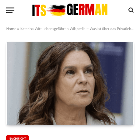
Home
»
Katarina Witt Lebensgefährtin Wikipedia – Was ist über das Privatleben der Eiskunstlauf-Legende bekannt?
NACHRICHT