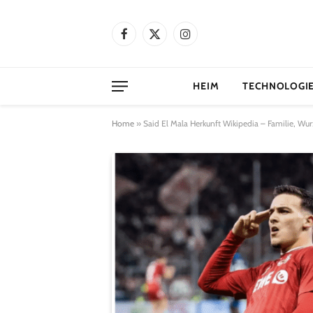
Facebook
X
Instagram
(Twitter)
HEIM
TECHNOLOGI
Home
»
Said El Mala Herkunft Wikipedia – Familie, Wur