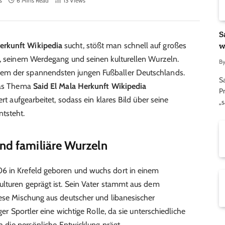
s
6 Mins Read
13
Views
S
w
Herkunft Wikipedia
sucht, stößt man schnell auf großes
e, seinem Werdegang und seinen kulturellen Wurzeln.
B
em der spannendsten jungen Fußballer Deutschlands.
S
 das Thema
Said El Mala Herkunft Wikipedia
Pr
ert aufgearbeitet, sodass ein klares Bild über seine
„
ntsteht.
und familiäre Wurzeln
 in Krefeld geboren und wuchs dort in einem
ulturen geprägt ist. Sein Vater stammt aus dem
iese Mischung aus deutscher und libanesischer
ger Sportler eine wichtige Rolle, da sie unterschiedliche
ch die persönliche Entwicklung prägt.