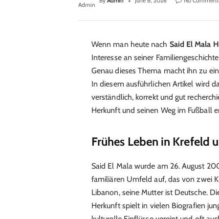
By
Admin
June 8, 2026
No Comment
Wenn man heute nach
Said El Mala 
Interesse an seiner Familiengeschicht
Genau dieses Thema macht ihn zu ein
In diesem ausführlichen Artikel wird
verständlich, korrekt und gut recherchi
Herkunft und seinen Weg im Fußball e
Frühes Leben in Krefeld 
Said El Mala
wurde am 26. August 2006
familiären Umfeld auf, das von zwei K
Libanon, seine Mutter ist Deutsche. D
Herkunft spielt in vielen Biografien jun
kulturelle Einflüsse vereint und oft au