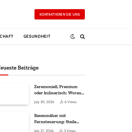
KONTAKTIEREN SIE UNS
CHAFT
GESUNDHEIT
eueste Beiträge
Zeremoniell, Premium
oder kulinarisch: Worauf
es bei Matcha wirklich
July 30, 2026
6
Views
ankommt
Rasenmäher mit
Fernsteuerung: Steile
Hänge sicher gemäht
July 27, 2026
3
Views